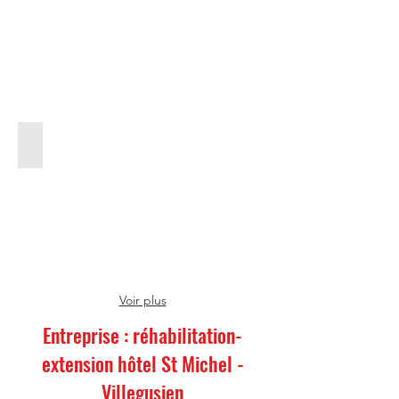
de
Langres
(Haute-
Marne)
Modification d'ouverture
Citadelle
de
Langres
(Haute-
Marne)
Voir plus
Entreprise : réhabilitation-
extension hôtel St Michel -
Villegusien