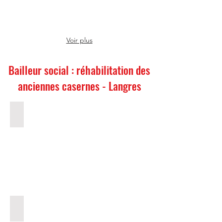
Voir plus
Bailleur social : réhabilitation des
anciennes casernes - Langres
Avant travaux
Citadelle
de
Langres
(Haute-
Marne)
Avant travaux
Citadelle