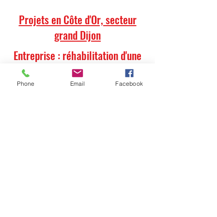
Projets en Côte d'Or, secteur
grand Dijon
Entreprise : réhabilitation d'une
maison de maître à Arc-sur-Tille
Phone
Email
Facebook
Réhabilitation d'une maison à Arc sur Tille
Démolitions intérieures à Arc sur Tille