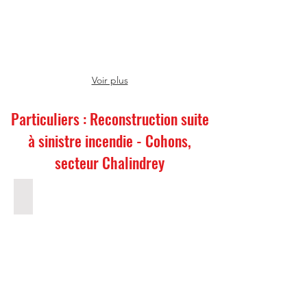
Michel
(52)
Voir plus
Particuliers : Reconstruction suite
à sinistre incendie - Cohons,
secteur Chalindrey
Avant travaux
Cohons
(52)