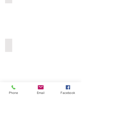
charpente traditionnelle et plancher
Voir plus
Phone
Email
Facebook
Siège social (secteur Langres)
SARL STYL RENOV